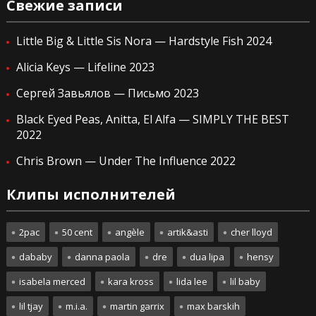
Свежие записи
Little Big & Little Sis Nora — Hardstyle Fish 2024
Alicia Keys — Lifeline 2023
Сергей Завьялов — Письмо 2023
Black Eyed Peas, Anitta, El Alfa — SIMPLY THE BEST
2022
Chris Brown — Under The Influence 2022
Клипы исполнителей
2pac
50 cent
angèle
artik&asti
cher lloyd
dababy
danna paola
dre
dua lipa
hensy
isabela merced
kara kross
lida lee
lil baby
lil tjay
m.i.a.
martin garrix
max barskih