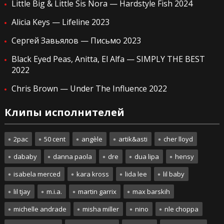
Little Big & Little Sis Nora — Hardstyle Fish 2024
Alicia Keys — Lifeline 2023
Сергей Завьялов — Письмо 2023
Black Eyed Peas, Anitta, El Alfa — SIMPLY THE BEST
2022
Chris Brown — Under The Influence 2022
Клипы исполнителей
2pac
50 cent
angèle
artik&asti
cher lloyd
dababy
danna paola
dre
dua lipa
hensy
isabela merced
kara kross
lida lee
lil baby
lil tjay
m.i.a.
martin garrix
max barskih
michelle andrade
misha miller
nino
nle choppa