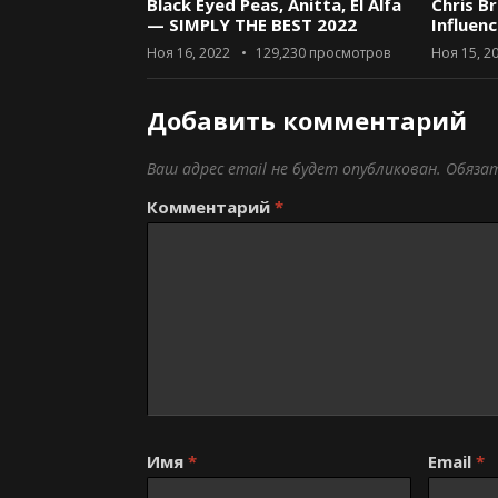
Black Eyed Peas, Anitta, El Alfa
Chris B
— SIMPLY THE BEST 2022
Influen
Ноя 16, 2022
129,230
просмотров
Ноя 15, 2
Добавить комментарий
Ваш адрес email не будет опубликован.
Обяза
Комментарий
*
Имя
*
Email
*