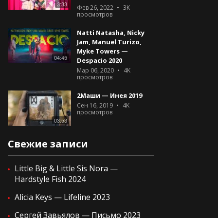
3:33
Фев 26, 2022
3K
просмотров
Natti Natasha, Nicky
Jam, Manuel Turizo,
Myke Towers —
04:45
Despacio 2020
Мар 06, 2020
4K
просмотров
2Маши — Инея 2019
Сен 16, 2019
4K
просмотров
03:53
Свежие записи
Little Big & Little Sis Nora —
Hardstyle Fish 2024
Alicia Keys — Lifeline 2023
Сергей Завьялов — Письмо 2023