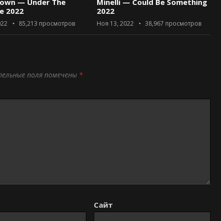
rown — Under The
Minelli — Could Be Something
ce 2022
2022
022
85,213
просмотров
Ноя 13, 2022
38,967
просмотров
тельные поля помечены
*
Сайт