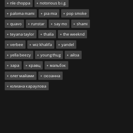
nle choppa
notorious b.i.g.
paloma mami
pia mia
pop smoke
quavo
runstar
say mo
shami
teyana taylor
thalía
the weeknd
verbee
wiz khalifa
yandel
yella beezy
young thug
айза
зара
кравц
мальбэк
олег майами
сюзанна
юлиана караулова