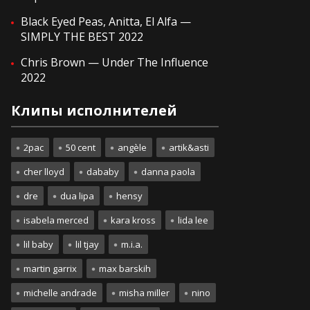
Black Eyed Peas, Anitta, El Alfa —
SIMPLY THE BEST 2022
Chris Brown — Under The Influence
2022
Клипы исполнителей
2pac
50 cent
angèle
artik&asti
cher lloyd
dababy
danna paola
dre
dua lipa
hensy
isabela merced
kara kross
lida lee
lil baby
lil tjay
m.i.a.
martin garrix
max barskih
michelle andrade
misha miller
nino