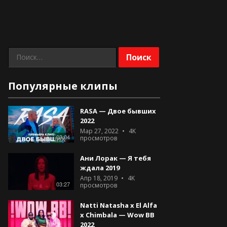
Найти:
Популярные клипы
RASA — Двое бывших
2022
Мар 27, 2022
4K
03:04
просмотров
Ани Лорак — Я тебя
ждала 2019
Апр 18, 2019
4K
03:27
просмотров
Natti Natasha x El Alfa
x Chimbala — Wow BB
2022