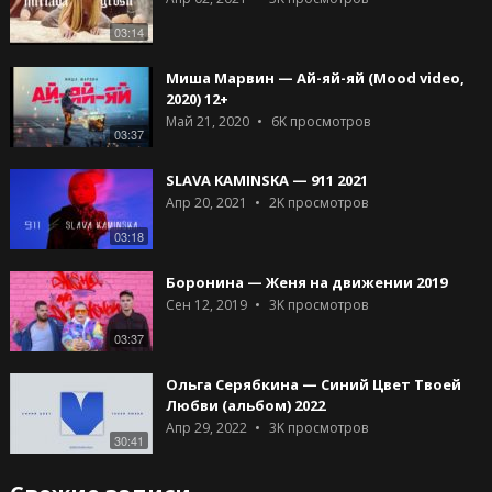
03:14
Миша Марвин — Ай-яй-яй (Mood video,
2020) 12+
Май 21, 2020
6K
просмотров
03:37
SLAVA KAMINSKA — 911 2021
Апр 20, 2021
2K
просмотров
03:18
Боронина — Женя на движении 2019
Сен 12, 2019
3K
просмотров
03:37
Ольга Серябкина — Синий Цвет Твоей
Любви (альбом) 2022
Апр 29, 2022
3K
просмотров
30:41