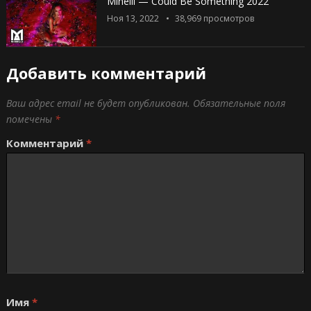
Minelli — Could Be Something 2022
Ноя 13, 2022
38,969
просмотров
Добавить комментарий
Ваш адрес email не будет опубликован.
Обязательные поля
помечены
*
Комментарий
*
Имя
*