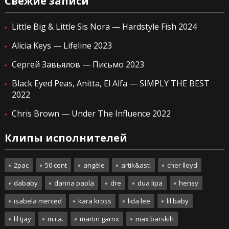
Свежие записи
Little Big & Little Sis Nora — Hardstyle Fish 2024
Alicia Keys — Lifeline 2023
Сергей Завьялов — Письмо 2023
Black Eyed Peas, Anitta, El Alfa — SIMPLY THE BEST
2022
Chris Brown — Under The Influence 2022
Клипы исполнителей
2pac
50 cent
angèle
artik&asti
cher lloyd
dababy
danna paola
dre
dua lipa
hensy
isabela merced
kara kross
lida lee
lil baby
lil tjay
m.i.a.
martin garrix
max barskih