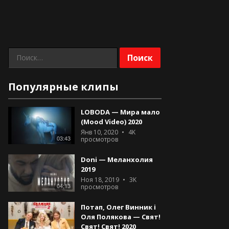
Найти:
Популярные клипы
LOBODA — Мира мало
(Mood Video) 2020
Янв 10, 2020
4K
03:43
просмотров
Doni — Меланхолия
2019
Ноя 18, 2019
3K
04;13
просмотров
Потап, Олег Винник і
Оля Полякова — Свят!
Свят! Свят! 2020