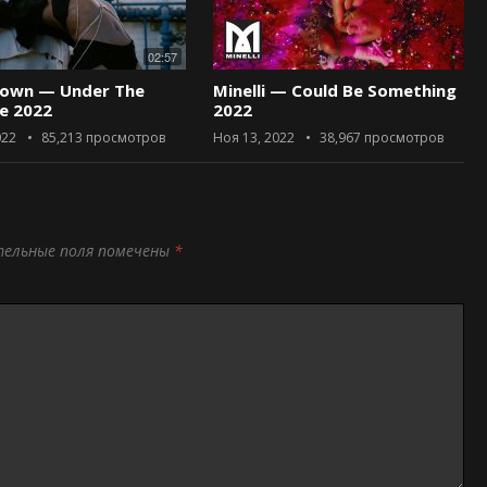
02:57
rown — Under The
Minelli — Could Be Something
ce 2022
2022
022
85,213
просмотров
Ноя 13, 2022
38,967
просмотров
тельные поля помечены
*