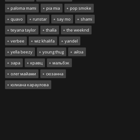
paloma mami
pia mia
pop smoke
quavo
runstar
say mo
shami
teyana taylor
thalía
the weeknd
verbee
wiz khalifa
yandel
yella beezy
young thug
айза
зара
кравц
мальбэк
олег майами
сюзанна
юлиана караулова