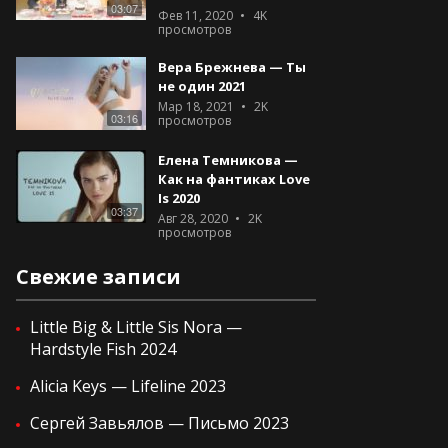
03:07
Фев 11, 2020
4K
просмотров
Вера Брежнева — Ты
не один 2021
Мар 18, 2021
2K
03:16
просмотров
Елена Темникова —
Как на фантиках Love
Is 2020
03:37
Авг 28, 2020
2K
просмотров
Свежие записи
Little Big & Little Sis Nora —
Hardstyle Fish 2024
Alicia Keys — Lifeline 2023
Сергей Завьялов — Письмо 2023