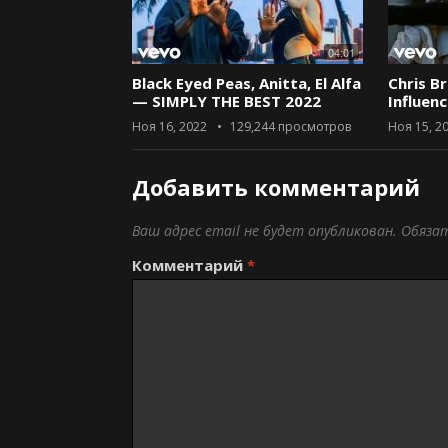
04:01
Black Eyed Peas, Anitta, El Alfa
Chris B
— SIMPLY THE BEST 2022
Influen
Ноя 16, 2022
129,244
просмотров
Ноя 15, 2
Добавить комментарий
Ваш адрес email не будет опубликован.
Обяза
Комментарий
*