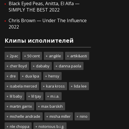
Black Eyed Peas, Anitta, El Alfa —
SIMPLY THE BEST 2022
Chris Brown — Under The Influence
2022
Клипы исполнителей
2pac
50 cent
angèle
artik&asti
cher lloyd
dababy
danna paola
dre
dua lipa
hensy
isabela merced
kara kross
lida lee
lil baby
lil tjay
m.i.a.
martin garrix
max barskih
michelle andrade
misha miller
nino
nle choppa
notorious b.i.g.