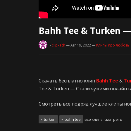
Bahh Tee & Turken 
-
clipkach
— Авг 19, 2022
—
Клипы про любовь
Скачать бесплатно клип
Bahh Tee
&
Tu
Tee & Turken — Стали чужими онлайн в 
Смотреть все подряд лучшие клипы нови
turken
bahh tee
все клипы смотреть