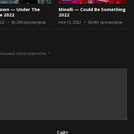
02:57
rown — Under The
Minelli — Could Be Something
ce 2022
2022
022
85,200
просмотров
Ноя 13, 2022
38,961
просмотров
тельные поля помечены
*
Сайт