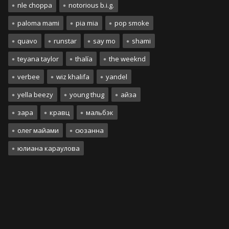
nle choppa
notorious b.i.g.
paloma mami
pia mia
pop smoke
quavo
runstar
say mo
shami
teyana taylor
thalía
the weeknd
verbee
wiz khalifa
yandel
yella beezy
young thug
айза
зара
кравц
мальбэк
олег майами
сюзанна
юлиана караулова