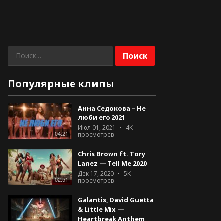
Найти:
Популярные клипы
Анна Седокова – Не
люби его 2021
Июл 01, 2021
4K
04:21
просмотров
Chris Brown ft. Tory
Lanez — Tell Me 2020
Дек 17, 2020
5K
02:51
просмотров
Galantis, David Guetta
& Little Mix —
Heartbreak Anthem