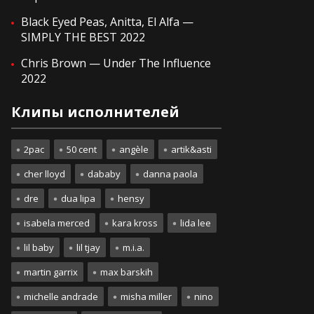
Black Eyed Peas, Anitta, El Alfa —
SIMPLY THE BEST 2022
Chris Brown — Under The Influence
2022
Клипы исполнителей
2pac
50 cent
angèle
artik&asti
cher lloyd
dababy
danna paola
dre
dua lipa
hensy
isabela merced
kara kross
lida lee
lil baby
lil tjay
m.i.a.
martin garrix
max barskih
michelle andrade
misha miller
nino