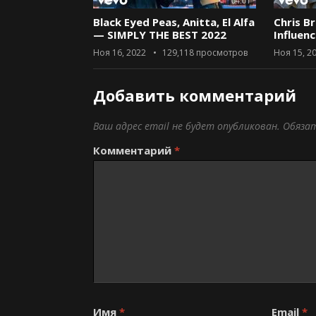
04:01
Black Eyed Peas, Anitta, El Alfa
Chris B
— SIMPLY THE BEST 2022
Influen
Ноя 16, 2022
129,118
просмотров
Ноя 15, 2
Добавить комментарий
Ваш адрес email не будет опубликован.
Обяза
Комментарий
*
Имя
*
Email
*