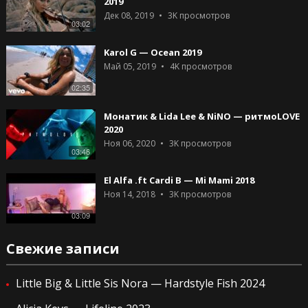
2019
Дек 08, 2019
3K
просмотров
03:02
Karol G — Ocean 2019
Май 05, 2019
4K
просмотров
02:35
Монатик & Lida Lee & NiNO — ритмоLOVE
2020
Ноя 06, 2020
3K
просмотров
03:46
El Alfa .ft Cardi B — Mi Mami 2018
Ноя 14, 2018
3K
просмотров
03:09
Свежие записи
Little Big & Little Sis Nora — Hardstyle Fish 2024