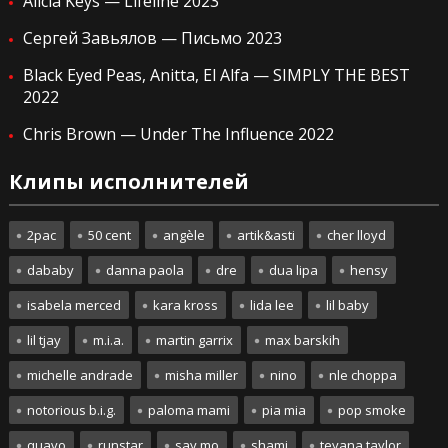
Alicia Keys — Lifeline 2023
Сергей Завьялов — Письмо 2023
Black Eyed Peas, Anitta, El Alfa — SIMPLY THE BEST
2022
Chris Brown — Under The Influence 2022
Клипы исполнителей
2pac
50 cent
angèle
artik&asti
cher lloyd
dababy
danna paola
dre
dua lipa
hensy
isabela merced
kara kross
lida lee
lil baby
lil tjay
m.i.a.
martin garrix
max barskih
michelle andrade
misha miller
nino
nle choppa
notorious b.i.g.
paloma mami
pia mia
pop smoke
quavo
runstar
say mo
shami
teyana taylor