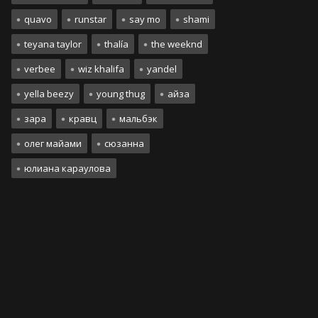
quavo
runstar
say mo
shami
teyana taylor
thalía
the weeknd
verbee
wiz khalifa
yandel
yella beezy
young thug
айза
зара
кравц
мальбэк
олег майами
сюзанна
юлиана караулова