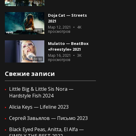
03:31
Doja Cat — Streets
2021
Мар 12, 2021
4K
04:34
просмотров
Mulatto — BeatBox
«Freestyle» 2021
Мар 16, 2021
3K
01:30
просмотров
Свежие записи
Little Big & Little Sis Nora —
Hardstyle Fish 2024
Alicia Keys — Lifeline 2023
Сергей Завьялов — Письмо 2023
Black Eyed Peas, Anitta, El Alfa —