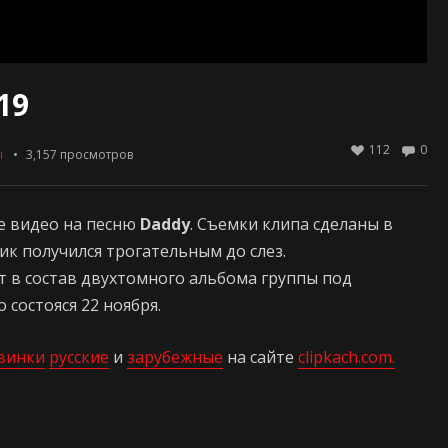
19
112
0
ы
3,157
просмотров
е видео на песню
Daddy
. Съемки клипа сделаны в
к получился трогательным до слез.
т в состав двухтомного альбома группы под
 состояся 22 ноября.
винки
русские
и
зарубежные
на сайте
clipkach.com.