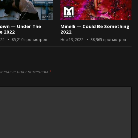
02:57
rown — Under The
Minelli — Could Be Something
ce 2022
2022
022
85,210
просмотров
Ноя 13, 2022
38,965
просмотров
тельные поля помечены
*