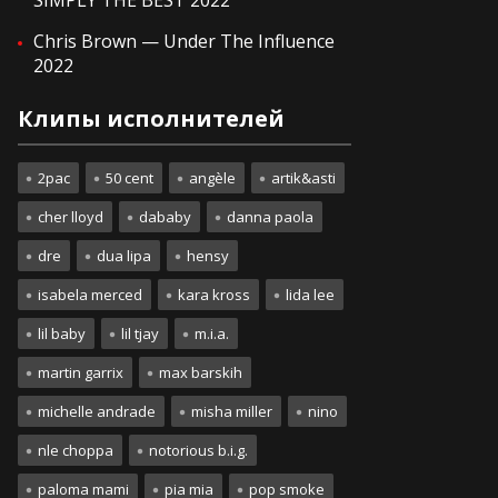
SIMPLY THE BEST 2022
Chris Brown — Under The Influence
2022
Клипы исполнителей
2pac
50 cent
angèle
artik&asti
cher lloyd
dababy
danna paola
dre
dua lipa
hensy
isabela merced
kara kross
lida lee
lil baby
lil tjay
m.i.a.
martin garrix
max barskih
michelle andrade
misha miller
nino
nle choppa
notorious b.i.g.
paloma mami
pia mia
pop smoke