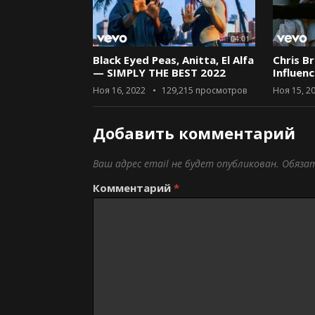
04:01
Black Eyed Peas, Anitta, El Alfa
Chris B
— SIMPLY THE BEST 2022
Influen
Ноя 16, 2022
129,215
просмотров
Ноя 15, 2
Добавить комментарий
Ваш адрес email не будет опубликован.
Обяза
Комментарий
*