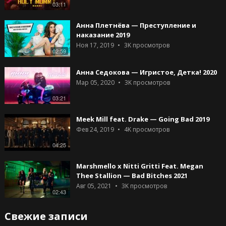
03:11
Анна Плетнёва — Преступление и
наказание 2019
Ноя 17, 2019
3K
просмотров
02:59
Анна Седокова — Игристое, Детка! 2020
Мар 05, 2020
3K
просмотров
03:21
Meek Mill feat. Drake — Going Bad 2019
Фев 24, 2019
4K
просмотров
04:25
Marshmello x Nitti Gritti Feat. Megan
Thee Stallion — Bad Bitches 2021
Авг 05, 2021
3K
просмотров
02:43
Свежие записи