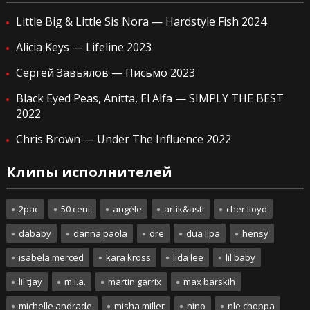
Little Big & Little Sis Nora — Hardstyle Fish 2024
Alicia Keys — Lifeline 2023
Сергей Завьялов — Письмо 2023
Black Eyed Peas, Anitta, El Alfa — SIMPLY THE BEST
2022
Chris Brown — Under The Influence 2022
Клипы исполнителей
2pac
50 cent
angèle
artik&asti
cher lloyd
dababy
danna paola
dre
dua lipa
hensy
isabela merced
kara kross
lida lee
lil baby
lil tjay
m.i.a.
martin garrix
max barskih
michelle andrade
misha miller
nino
nle choppa