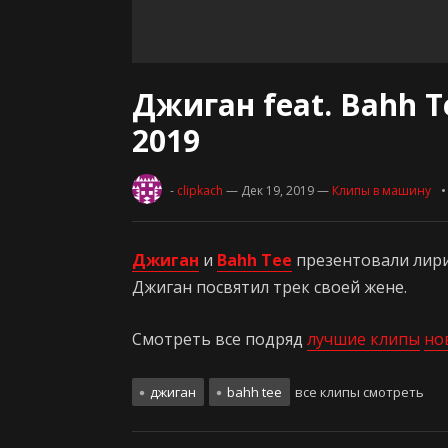
Джиган feat. Bahh T
2019
-
clipkach
— Дек 19, 2019
—
Клипы в машину
Джиган
и
Bahh Tee
презентовали лир
Джиган посвятил трек своей жене.
Смотреть все подряд
лучшие клипы
но
джиган
bahh tee
все клипы смотреть