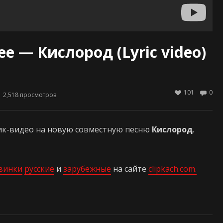
ee — Кислород (Lyric video)
101
0
2,518
просмотров
ик-видео на новую совместную песню
Кислород
.
винки
русские
и
зарубежные
на сайте
clipkach.com.