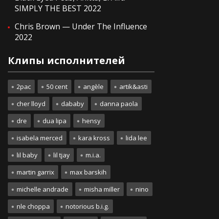
SIMPLY THE BEST 2022
Chris Brown — Under The Influence
2022
Клипы исполнителей
2pac
50 cent
angèle
artik&asti
cher lloyd
dababy
danna paola
dre
dua lipa
hensy
isabela merced
kara kross
lida lee
lil baby
lil tjay
m.i.a.
martin garrix
max barskih
michelle andrade
misha miller
nino
nle choppa
notorious b.i.g.