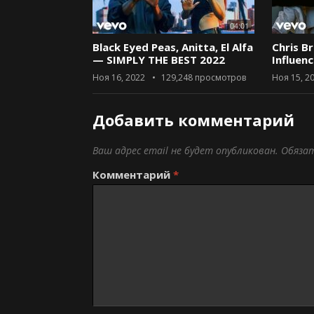
04:01
Black Eyed Peas, Anitta, El Alfa
Chris B
— SIMPLY THE BEST 2022
Influen
Ноя 16, 2022
129,248
просмотров
Ноя 15, 2
Добавить комментарий
Ваш адрес email не будет опубликован.
Обяза
Комментарий
*