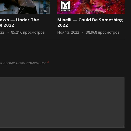
02:57
rown — Under The
Minelli — Could Be Something
ce 2022
2022
022
85,216
просмотров
Ноя 13, 2022
38,968
просмотров
тельные поля помечены
*