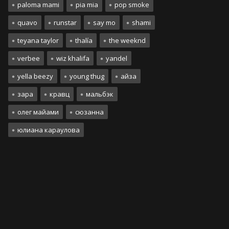
paloma mami
pia mia
pop smoke
quavo
runstar
say mo
shami
teyana taylor
thalía
the weeknd
verbee
wiz khalifa
yandel
yella beezy
young thug
айза
зара
кравц
мальбэк
олег майами
сюзанна
юлиана караулова