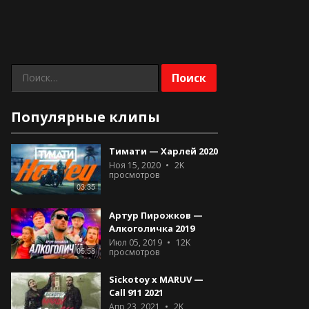
Найти:
Популярные клипы
Тимати — Харлей 2020
Ноя 15, 2020
2K
просмотров
03:35
Артур Пирожков —
Алкоголичка 2019
Июл 05, 2019
12K
05:58
просмотров
Sickotoy x MARUV —
Call 911 2021
Апр 23, 2021
2K