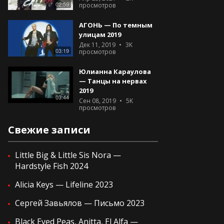
02:59
просмотров
АГОНЬ — По темным
улицам 2019
Дек 11, 2019
3K
03:19
просмотров
Юлианна Караулова
— Танцы на нервах
2019
03:44
Сен 08, 2019
5K
просмотров
Свежие записи
Little Big & Little Sis Nora —
Hardstyle Fish 2024
Alicia Keys — Lifeline 2023
Сергей Завьялов — Письмо 2023
Black Eyed Peas, Anitta, El Alfa —