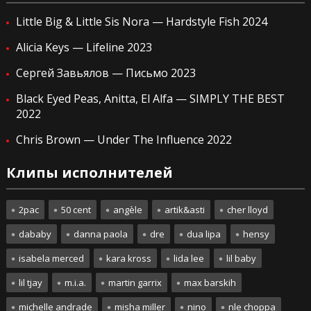
Little Big & Little Sis Nora — Hardstyle Fish 2024
Alicia Keys — Lifeline 2023
Сергей Завьялов — Письмо 2023
Black Eyed Peas, Anitta, El Alfa — SIMPLY THE BEST
2022
Chris Brown — Under The Influence 2022
Клипы исполнителей
2pac
50 cent
angèle
artik&asti
cher lloyd
dababy
danna paola
dre
dua lipa
hensy
isabela merced
kara kross
lida lee
lil baby
lil tjay
m.i.a.
martin garrix
max barskih
michelle andrade
misha miller
nino
nle choppa