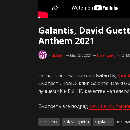
Galantis, David Guet
Anthem 2021
-
clipkach
— Май 27, 2021
—
Поп / Дэнс
2,48
Скачать бесплатно клип
Galantis
,
Davi
Смотреть новый клип Galantis, David Gu
лучшем 4K и Full HD качестве на телеф
Смотреть все подряд
лучшие клипы
но
little mix
david guetta
galantis
все кли