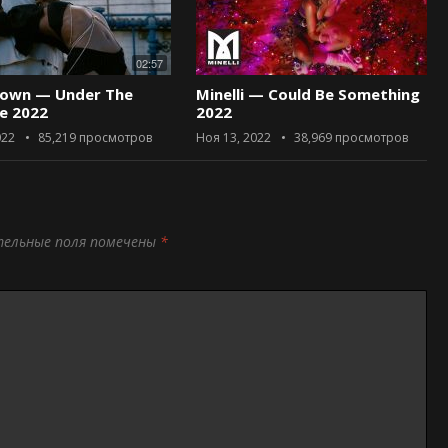
02:57
rown — Under The
Minelli — Could Be Something
ce 2022
2022
022
85,219
просмотров
Ноя 13, 2022
38,969
просмотров
тельные поля помечены
*