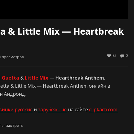
ta & Little Mix — Heartbreak
87
0
0
просмотров
d Guetta
&
Little Mix
—
Heartbreak Anthem
.
etta & Little Mix — Heartbreak Anthem онлайн в
он Андроид.
винки
русские
и
зарубежные
на сайте
clipkach.com.
пы смотреть