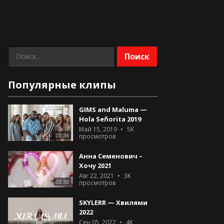
Найти:
Популярные клипы
GIMS and Maluma —
Hola Señorita 2019
Май 15, 2019
5K
03:34
просмотров
Анна Семенович –
Хочу 2021
Авг 22, 2021
3K
03:30
просмотров
SKYLERR — Хвилями
2022
Сен 05, 2022
4K