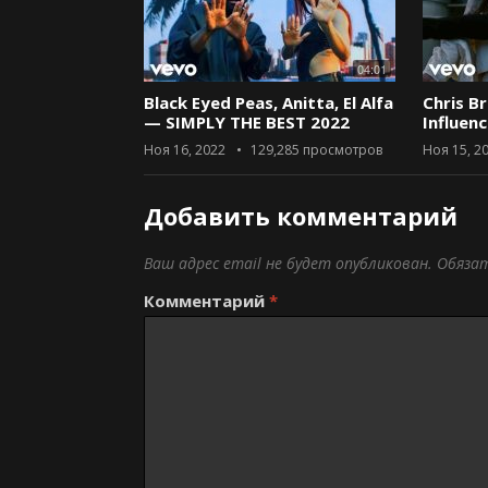
04:01
Black Eyed Peas, Anitta, El Alfa
Chris B
— SIMPLY THE BEST 2022
Influen
Ноя 16, 2022
129,285
просмотров
Ноя 15, 2
Добавить комментарий
Ваш адрес email не будет опубликован.
Обяза
Комментарий
*