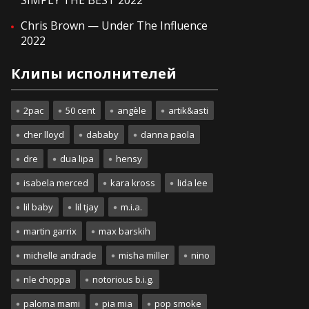
SIMPLY THE BEST 2022
Chris Brown — Under The Influence
2022
Клипы исполнителей
2pac
50 cent
angèle
artik&asti
cher lloyd
dababy
danna paola
dre
dua lipa
hensy
isabela merced
kara kross
lida lee
lil baby
lil tjay
m.i.a.
martin garrix
max barskih
michelle andrade
misha miller
nino
nle choppa
notorious b.i.g.
paloma mami
pia mia
pop smoke