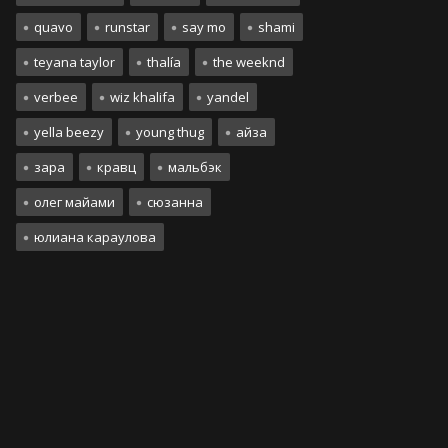
quavo
runstar
say mo
shami
teyana taylor
thalía
the weeknd
verbee
wiz khalifa
yandel
yella beezy
young thug
айза
зара
кравц
мальбэк
олег майами
сюзанна
юлиана караулова