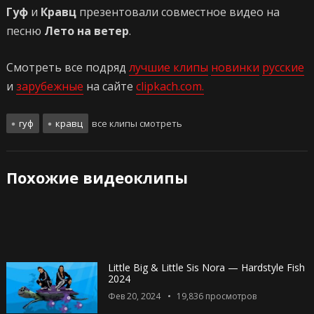
Гуф
и
Кравц
презентовали совместное видео на
песню
Лето на ветер
.
Смотреть все подряд
лучшие клипы
новинки
русские
и
зарубежные
на сайте
clipkach.com.
гуф
кравц
все клипы смотреть
Похожие видеоклипы
Little Big & Little Sis Nora — Hardstyle Fish
2024
Фев 20, 2024
19,836
просмотров