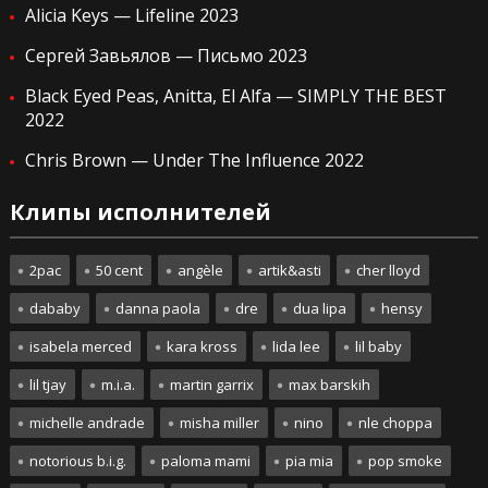
Alicia Keys — Lifeline 2023
Сергей Завьялов — Письмо 2023
Black Eyed Peas, Anitta, El Alfa — SIMPLY THE BEST
2022
Chris Brown — Under The Influence 2022
Клипы исполнителей
2pac
50 cent
angèle
artik&asti
cher lloyd
dababy
danna paola
dre
dua lipa
hensy
isabela merced
kara kross
lida lee
lil baby
lil tjay
m.i.a.
martin garrix
max barskih
michelle andrade
misha miller
nino
nle choppa
notorious b.i.g.
paloma mami
pia mia
pop smoke