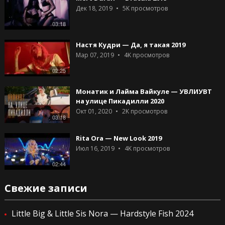
Дек 18, 2019
5K
просмотров
03:18
Настя Кудри — Да, я такая 2019
Мар 07, 2019
4K
просмотров
02;25
Монатик и Лайма Вайкуле — УВЛИУВТ
на улице Пикадилли 2020
Окт 01, 2020
2K
просмотров
03:18
Rita Ora — New Look 2019
Июл 16, 2019
4K
просмотров
02:44
Свежие записи
Little Big & Little Sis Nora — Hardstyle Fish 2024