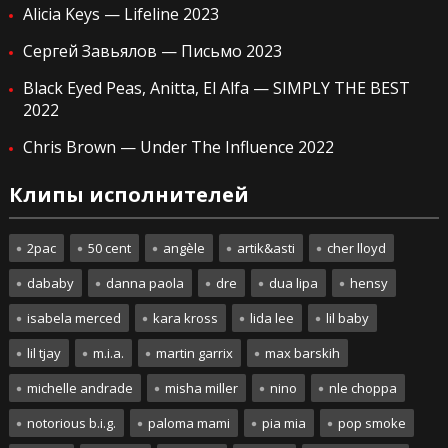
Alicia Keys — Lifeline 2023
Сергей Завьялов — Письмо 2023
Black Eyed Peas, Anitta, El Alfa — SIMPLY THE BEST
2022
Chris Brown — Under The Influence 2022
Клипы исполнителей
2pac
50 cent
angèle
artik&asti
cher lloyd
dababy
danna paola
dre
dua lipa
hensy
isabela merced
kara kross
lida lee
lil baby
lil tjay
m.i.a.
martin garrix
max barskih
michelle andrade
misha miller
nino
nle choppa
notorious b.i.g.
paloma mami
pia mia
pop smoke