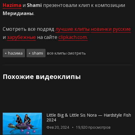
Hazima
и
Shami
презентовали клип к композиции
Меридианы
.
Смотреть все подряд
лучшие клипы
новинки
русские
и
зарубежные
на сайте
clipkach.com.
hazима
shami
все клипы смотреть
Похожие видеоклипы
Little Big & Little Sis Nora — Hardstyle Fish
2024
Фев 20, 2024
19,920
просмотров