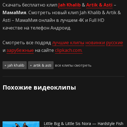
Скачать бесплатно клип
Jah Khalib
&
Artik & Asti
–
МамаМия
. Смотреть новый клип Jah Khalib & Artik &
Asti – МамаМия онлайн в лучшем 4K и Full HD
качестве на телефон Андроид.
Смотреть все подряд
лучшие клипы
новинки
русские
и
зарубежные
на сайте
clipkach.com.
jah khalib
artik & asti
все клипы смотреть
Похожие видеоклипы
Little Big & Little Sis Nora — Hardstyle Fish