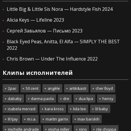
Little Big & Little Sis Nora — Hardstyle Fish 2024
Alicia Keys — Lifeline 2023
Сергей Завьялов — Письмо 2023
Black Eyed Peas, Anitta, El Alfa — SIMPLY THE BEST
2022
Chris Brown — Under The Influence 2022
Клипы исполнителей
2pac
50 cent
angèle
artik&asti
cher lloyd
dababy
danna paola
dre
dua lipa
hensy
isabela merced
kara kross
lida lee
lil baby
lil tjay
m.i.a.
martin garrix
max barskih
michelle andrade
misha miller
nino
nle choppa