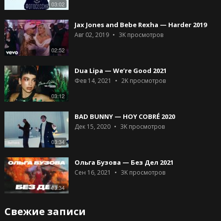
03:02
Jax Jones and Bebe Rexha — Harder 2019
Авг 02, 2019
3K
просмотров
02:52
Dua Lipa — We’re Good 2021
Фев 14, 2021
2K
просмотров
03:12
BAD BUNNY — HOY COBRÉ 2020
Дек 15, 2020
3K
просмотров
03:34
Ольга Бузова — Без Дел 2021
Сен 16, 2021
3K
просмотров
03:34
Свежие записи