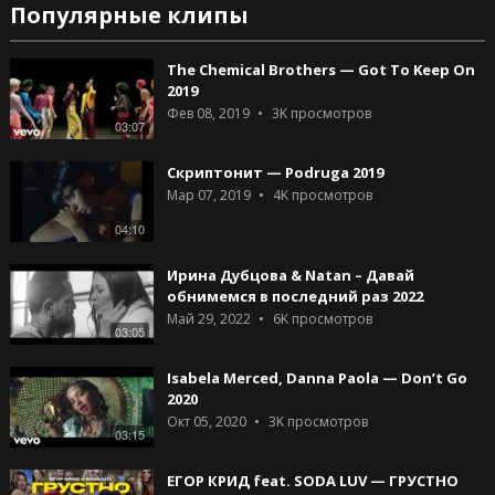
Популярные клипы
The Chemical Brothers — Got To Keep On
2019
Фев 08, 2019
3K
просмотров
03:07
Скриптонит — Podruga 2019
Мар 07, 2019
4K
просмотров
04:10
Ирина Дубцова & Natan – Давай
обнимемся в последний раз 2022
Май 29, 2022
6K
просмотров
03:05
Isabela Merced, Danna Paola — Don’t Go
2020
Окт 05, 2020
3K
просмотров
03:15
ЕГОР КРИД feat. SODA LUV — ГРУСТНО