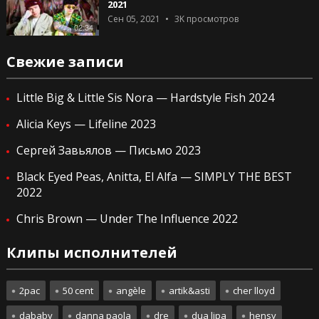
2021
Сен 05, 2021
3K
просмотров
02:34
Свежие записи
Little Big & Little Sis Nora — Hardstyle Fish 2024
Alicia Keys — Lifeline 2023
Сергей Завьялов — Письмо 2023
Black Eyed Peas, Anitta, El Alfa — SIMPLY THE BEST
2022
Chris Brown — Under The Influence 2022
Клипы исполнителей
2pac
50 cent
angèle
artik&asti
cher lloyd
dababy
danna paola
dre
dua lipa
hensy