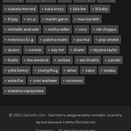
isabela merced
kara kross
lida lee
lil baby
lil tjay
m.i.a.
martin garrix
max barskih
michelle andrade
misha miller
nino
nle choppa
notorious b.i.g.
paloma mami
pia mia
pop smoke
quavo
runstar
say mo
shami
teyana taylor
thalía
the weeknd
verbee
wiz khalifa
yandel
yella beezy
young thug
айза
зара
кравц
мальбэк
олег майами
сюзанна
юлиана караулова
© 2023
clipkach.com
- Смотреть видеоклипы онлайн, скачать
музыкальные клипы бесплатно
Контакты
Правообладателям