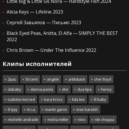
Little Big & Little Sis Nora — Hardstyle Fish 2024
Alicia Keys — Lifeline 2023
Сергей Завьялов — Письмо 2023
Black Eyed Peas, Anitta, El Alfa — SIMPLY THE BEST
2022
Chris Brown — Under The Influence 2022
Клипы исполнителей
2pac
50 cent
angèle
artik&asti
cher lloyd
dababy
danna paola
dre
dua lipa
hensy
isabela merced
kara kross
lida lee
lil baby
lil tjay
m.i.a.
martin garrix
max barskih
michelle andrade
misha miller
nino
nle choppa