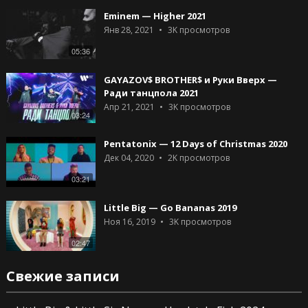
Eminem — Higher 2021
Янв 28, 2021
3K
просмотров
05:36
GAYAZOV$ BROTHER$ и Руки Вверх —
Ради танцпола 2021
Апр 21, 2021
3K
просмотров
03:24
Pentatonix — 12 Days of Christmas 2020
Дек 04, 2020
2K
просмотров
03:21
Little Big — Go Bananas 2019
Ноя 16, 2019
3K
просмотров
02:47
Свежие записи