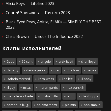
Alicia Keys — Lifeline 2023
Сергей Завьялов — Письмо 2023
Black Eyed Peas, Anitta, El Alfa — SIMPLY THE BEST
2022
Chris Brown — Under The Influence 2022
Клипы исполнителей
2pac
50 cent
angèle
artik&asti
cher lloyd
dababy
danna paola
dre
dua lipa
hensy
isabela merced
kara kross
lida lee
lil baby
lil tjay
m.i.a.
martin garrix
max barskih
michelle andrade
misha miller
nino
nle choppa
notorious b.i.g.
paloma mami
pia mia
pop smoke