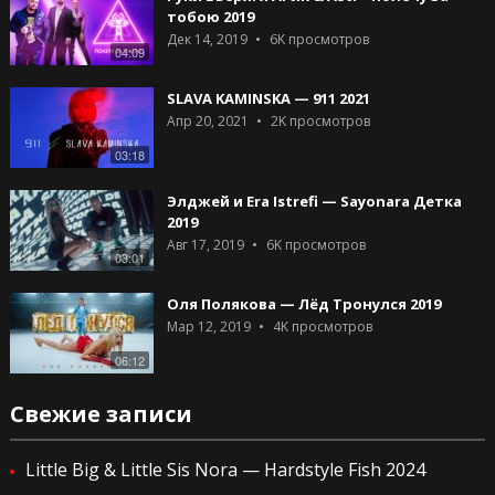
тобою 2019
Дек 14, 2019
6K
просмотров
04:09
SLAVA KAMINSKA — 911 2021
Апр 20, 2021
2K
просмотров
03:18
Элджей и Era Istrefi — Sayonara Детка
2019
Авг 17, 2019
6K
просмотров
03:01
Оля Полякова — Лёд Тронулся 2019
Мар 12, 2019
4K
просмотров
06:12
Свежие записи
Little Big & Little Sis Nora — Hardstyle Fish 2024