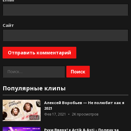
Сайт
Найти:
Популярные клипы
Алексей Воробьев — Не полюбит как я
2021
Фев 17, 2021
2K
просмотров
05:01
Руки Вверх! x Artik & Asti – Полечу за