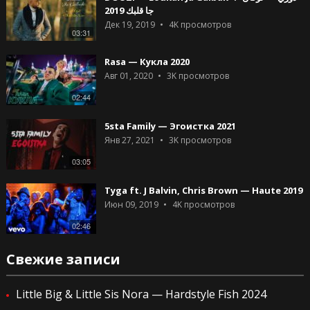
جا قلبك 2019
Дек 19, 2019
4K
просмотров
03:31
Rasa — Кукла 2020
Авг 01, 2020
3K
просмотров
02:44
5sta Family — Эгоистка 2021
Янв 27, 2021
3K
просмотров
03:05
Tyga ft. J Balvin, Chris Brown — Haute 2019
Июн 09, 2019
4K
просмотров
02:46
Свежие записи
Little Big & Little Sis Nora — Hardstyle Fish 2024