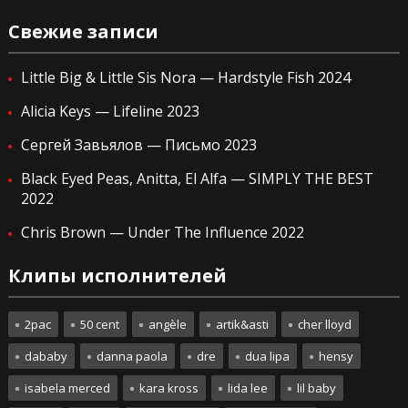
Свежие записи
Little Big & Little Sis Nora — Hardstyle Fish 2024
Alicia Keys — Lifeline 2023
Сергей Завьялов — Письмо 2023
Black Eyed Peas, Anitta, El Alfa — SIMPLY THE BEST
2022
Chris Brown — Under The Influence 2022
Клипы исполнителей
2pac
50 cent
angèle
artik&asti
cher lloyd
dababy
danna paola
dre
dua lipa
hensy
isabela merced
kara kross
lida lee
lil baby