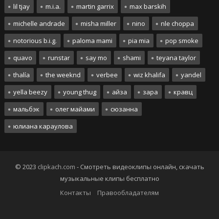
lil tjay
m.i.a.
martin garrix
max barskih
michelle andrade
misha miller
nino
nle choppa
notorious b.i.g.
paloma mami
pia mia
pop smoke
quavo
runstar
say mo
shami
teyana taylor
thalía
the weeknd
verbee
wiz khalifa
yandel
yella beezy
young thug
айза
зара
кравц
мальбэк
олег майами
сюзанна
юлиана караулова
© 2023
clipkach.com
- Смотреть видеоклипы онлайн, скачать
музыкальные клипы бесплатно
Контакты
Правообладателям