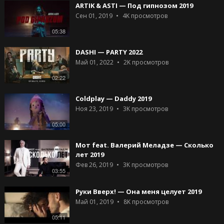
ARTIK & ASTI — Под гипнозом 2019
Сен 01, 2019
4K
просмотров
05:38
DASHI — PARTY 2022
Май 01, 2022
2K
просмотров
02:22
Coldplay — Daddy 2019
Ноя 23, 2019
3K
просмотров
05:00
Мот feat. Валерий Меладзе — Сколько
лет 2019
Фев 26, 2019
3K
просмотров
03:55
Руки Вверх! — Она меня целует 2019
Май 01, 2019
8K
просмотров
05:11