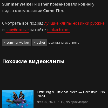
Summer Walker
и
Usher
презентовали новинку
видео к композиции
Come Thru
.
Смотреть все подряд
лучшие клипы
новинки
русские
и
зарубежные
на сайте
clipkach.com.
summer walker
usher
все клипы смотреть
Похожие видеоклипы
Little Big & Little Sis Nora — Hardstyle Fish
2024
Фев 20, 2024
19,919
просмотров