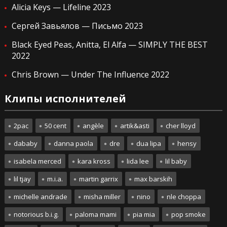
Alicia Keys — Lifeline 2023
Сергей Завьялов — Письмо 2023
Black Eyed Peas, Anitta, El Alfa — SIMPLY THE BEST
2022
Chris Brown — Under The Influence 2022
Клипы исполнителей
2pac
50 cent
angèle
artik&asti
cher lloyd
dababy
danna paola
dre
dua lipa
hensy
isabela merced
kara kross
lida lee
lil baby
lil tjay
m.i.a.
martin garrix
max barskih
michelle andrade
misha miller
nino
nle choppa
notorious b.i.g.
paloma mami
pia mia
pop smoke