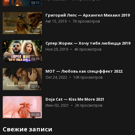
03:11
Григорий Лепс — Архангел Михаил 2019
Авг 15, 2019
7K
просмотров
11:55
Супер Жорик — Хочу тибя любицца 2019
Ноя 29, 2019
4K
просмотров
04:34
МОТ — Любовь как спецэффект 2022
Окт 24, 2022
10K
просмотров
02:15
Doja Cat — Kiss Me More 2021
Июн 02, 2021
2K
просмотров
01:25
Свежие записи