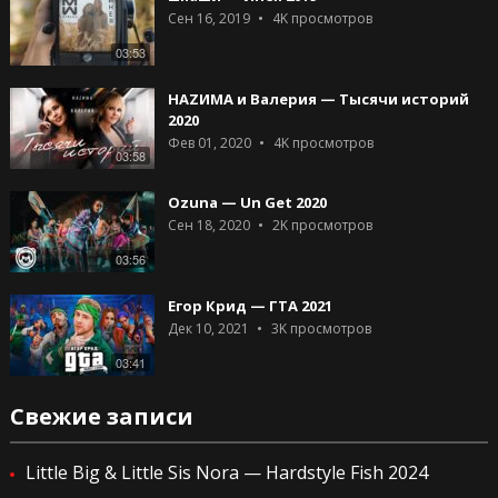
Сен 16, 2019
4K
просмотров
03:53
HAZИМА и Валерия — Тысячи историй
2020
Фев 01, 2020
4K
просмотров
03:58
Ozuna — Un Get 2020
Сен 18, 2020
2K
просмотров
03:56
Егор Крид — ГТА 2021
Дек 10, 2021
3K
просмотров
03:41
Свежие записи
Little Big & Little Sis Nora — Hardstyle Fish 2024