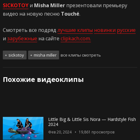
SICKOTOY
и
Misha Miller
презентовали премьеру
видео на новую песню
Touché
.
Смотреть все подряд
лучшие клипы
новинки
русские
и
зарубежные
на сайте
clipkach.com.
sickotoy
misha miller
все клипы смотреть
Похожие видеоклипы
Little Big & Little Sis Nora — Hardstyle Fish
2024
Фев 20, 2024
19,861
просмотров