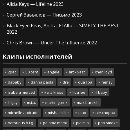
Alicia Keys — Lifeline 2023
Сергей Завьялов — Письмо 2023
Black Eyed Peas, Anitta, El Alfa — SIMPLY THE BEST
2022
Chris Brown — Under The Influence 2022
Клипы исполнителей
2pac
50 cent
angèle
artik&asti
cher lloyd
dababy
danna paola
dre
dua lipa
hensy
isabela merced
kara kross
lida lee
lil baby
lil tjay
m.i.a.
martin garrix
max barskih
michelle andrade
misha miller
nino
nle choppa
notorious b.i.g.
paloma mami
pia mia
pop smoke