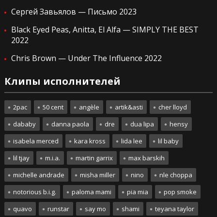
Сергей Завьялов — Письмо 2023
Black Eyed Peas, Anitta, El Alfa — SIMPLY THE BEST
2022
Chris Brown — Under The Influence 2022
Клипы исполнителей
2pac
50 cent
angèle
artik&asti
cher lloyd
dababy
danna paola
dre
dua lipa
hensy
isabela merced
kara kross
lida lee
lil baby
lil tjay
m.i.a.
martin garrix
max barskih
michelle andrade
misha miller
nino
nle choppa
notorious b.i.g.
paloma mami
pia mia
pop smoke
quavo
runstar
say mo
shami
teyana taylor