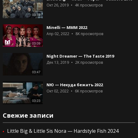
Окт 26, 2019
4K
просмотров
03:19
Minelli — MMM 2022
Апр 02, 2022
8K
просмотров
03:09
Night Dreamer — The Taste 2019
Дек 13, 2019
2K
просмотров
03:47
NЮ — Некуда бежать 2022
Окт 02, 2022
6K
просмотров
03:23
Свежие записи
Little Big & Little Sis Nora — Hardstyle Fish 2024