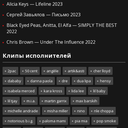
Alicia Keys — Lifeline 2023
Сергей Завьялов — Письмо 2023
Black Eyed Peas, Anitta, El Alfa — SIMPLY THE BEST
2022
Chris Brown — Under The Influence 2022
Клипы исполнителей
2pac
50 cent
angèle
artik&asti
cher lloyd
dababy
danna paola
dre
dua lipa
hensy
isabela merced
kara kross
lida lee
lil baby
lil tjay
m.i.a.
martin garrix
max barskih
michelle andrade
misha miller
nino
nle choppa
notorious b.i.g.
paloma mami
pia mia
pop smoke