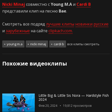
Nicki Minaj
совместно с
Young M.A
и
Cardi B
представили клип на песню
Bae
.
Смотреть все подряд
лучшие клипы
новинки
русские
и
зарубежные
на сайте
clipkach.com.
young m.a
nicki minaj
cardi b
все клипы смотреть
Похожие видеоклипы
Little Big & Little Sis Nora — Hardstyle Fish
2024
Фев 20, 2024
19,812
просмотров