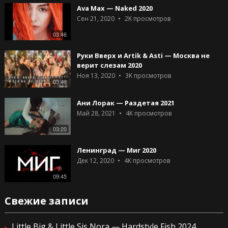
Ava Max — Naked 2020
Сен 21, 2020
2K
просмотров
03:46
Руки Вверх и Artik & Asti — Москва не
верит слезам 2020
Ноя 13, 2020
3K
просмотров
03:46
Ани Лорак — Раздетая 2021
Май 28, 2021
4K
просмотров
03:20
Ленинград — Миг 2020
Дек 12, 2020
4K
просмотров
09:45
Свежие записи
Little Big & Little Sis Nora — Hardstyle Fish 2024