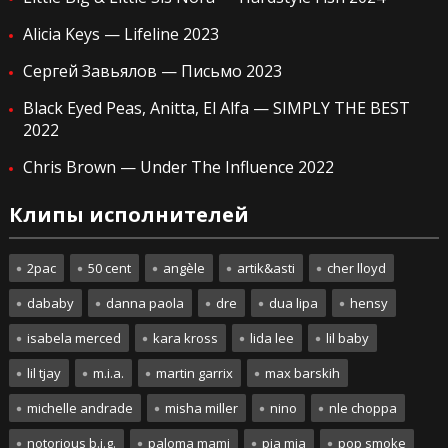
Alicia Keys — Lifeline 2023
Сергей Завьялов — Письмо 2023
Black Eyed Peas, Anitta, El Alfa — SIMPLY THE BEST
2022
Chris Brown — Under The Influence 2022
Клипы исполнителей
2pac
50 cent
angèle
artik&asti
cher lloyd
dababy
danna paola
dre
dua lipa
hensy
isabela merced
kara kross
lida lee
lil baby
lil tjay
m.i.a.
martin garrix
max barskih
michelle andrade
misha miller
nino
nle choppa
notorious b.i.g.
paloma mami
pia mia
pop smoke