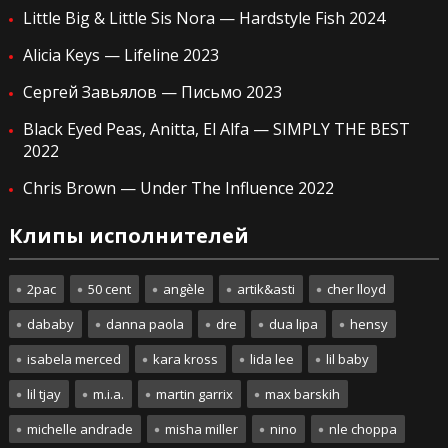
Little Big & Little Sis Nora — Hardstyle Fish 2024
Alicia Keys — Lifeline 2023
Сергей Завьялов — Письмо 2023
Black Eyed Peas, Anitta, El Alfa — SIMPLY THE BEST
2022
Chris Brown — Under The Influence 2022
Клипы исполнителей
2pac
50 cent
angèle
artik&asti
cher lloyd
dababy
danna paola
dre
dua lipa
hensy
isabela merced
kara kross
lida lee
lil baby
lil tjay
m.i.a.
martin garrix
max barskih
michelle andrade
misha miller
nino
nle choppa