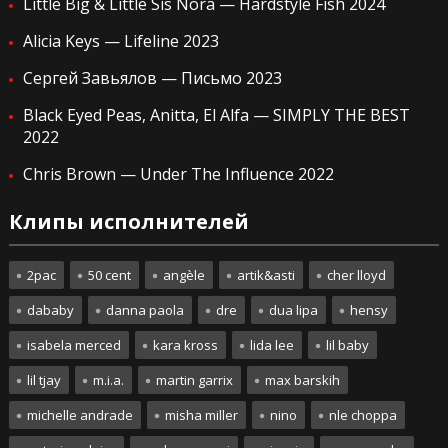
Little Big & Little Sis Nora — Hardstyle Fish 2024
Alicia Keys — Lifeline 2023
Сергей Завьялов — Письмо 2023
Black Eyed Peas, Anitta, El Alfa — SIMPLY THE BEST
2022
Chris Brown — Under The Influence 2022
Клипы исполнителей
2pac
50 cent
angèle
artik&asti
cher lloyd
dababy
danna paola
dre
dua lipa
hensy
isabela merced
kara kross
lida lee
lil baby
lil tjay
m.i.a.
martin garrix
max barskih
michelle andrade
misha miller
nino
nle choppa