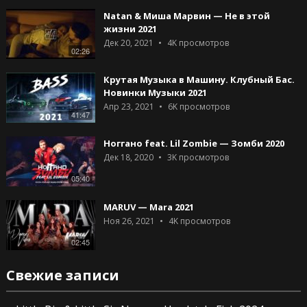
Natan & Миша Марвин — Не в этой
жизни 2021
Дек 20, 2021
4K
просмотров
02:26
Крутая Музыка в Машину. Клубный Бас.
Новинки Музыки 2021
Апр 23, 2021
6K
просмотров
41:47
Ноггано feat. Lil Zombie — Зомби 2020
Дек 18, 2020
3K
просмотров
05:40
MARUV — Mara 2021
Ноя 26, 2021
4K
просмотров
02:45
Свежие записи