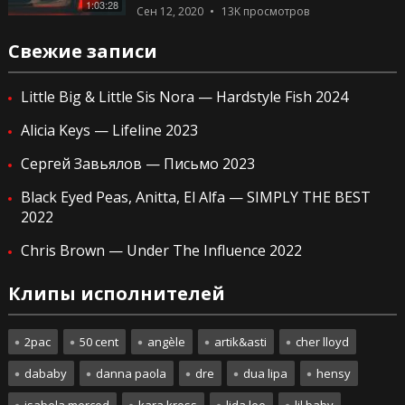
1:03:28
Сен 12, 2020
13K
просмотров
Свежие записи
Little Big & Little Sis Nora — Hardstyle Fish 2024
Alicia Keys — Lifeline 2023
Сергей Завьялов — Письмо 2023
Black Eyed Peas, Anitta, El Alfa — SIMPLY THE BEST
2022
Chris Brown — Under The Influence 2022
Клипы исполнителей
2pac
50 cent
angèle
artik&asti
cher lloyd
dababy
danna paola
dre
dua lipa
hensy