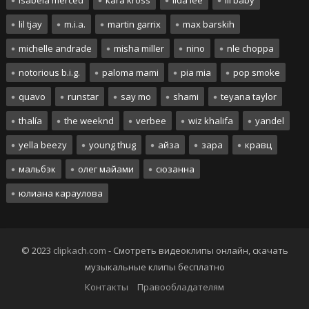
isabela merced
kara kross
lida lee
lil baby
lil tjay
m.i.a.
martin garrix
max barskih
michelle andrade
misha miller
nino
nle choppa
notorious b.i.g.
paloma mami
pia mia
pop smoke
quavo
runstar
say mo
shami
teyana taylor
thalía
the weeknd
verbee
wiz khalifa
yandel
yella beezy
young thug
айза
зара
кравц
мальбэк
олег майами
сюзанна
юлиана караулова
© 2023
clipkach.com
- Смотреть видеоклипы онлайн, скачать
музыкальные клипы бесплатно
Контакты
Правообладателям