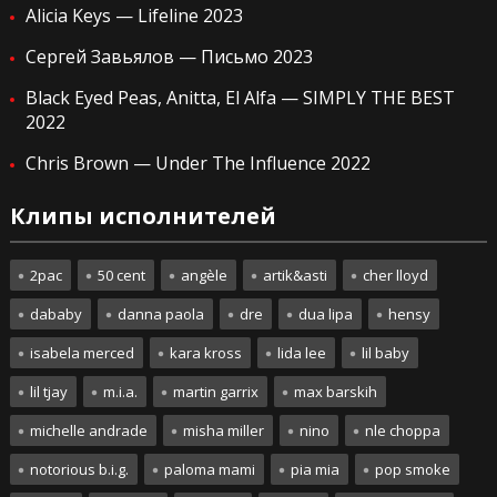
Alicia Keys — Lifeline 2023
Сергей Завьялов — Письмо 2023
Black Eyed Peas, Anitta, El Alfa — SIMPLY THE BEST
2022
Chris Brown — Under The Influence 2022
Клипы исполнителей
2pac
50 cent
angèle
artik&asti
cher lloyd
dababy
danna paola
dre
dua lipa
hensy
isabela merced
kara kross
lida lee
lil baby
lil tjay
m.i.a.
martin garrix
max barskih
michelle andrade
misha miller
nino
nle choppa
notorious b.i.g.
paloma mami
pia mia
pop smoke