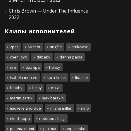
SIMPLY THE BEST 2022
Chris Brown — Under The Influence
2022
Клипы исполнителей
2pac
50 cent
angèle
artik&asti
cher lloyd
dababy
danna paola
dre
dua lipa
hensy
isabela merced
kara kross
lida lee
lil baby
lil tjay
m.i.a.
martin garrix
max barskih
michelle andrade
misha miller
nino
nle choppa
notorious b.i.g.
paloma mami
pia mia
pop smoke