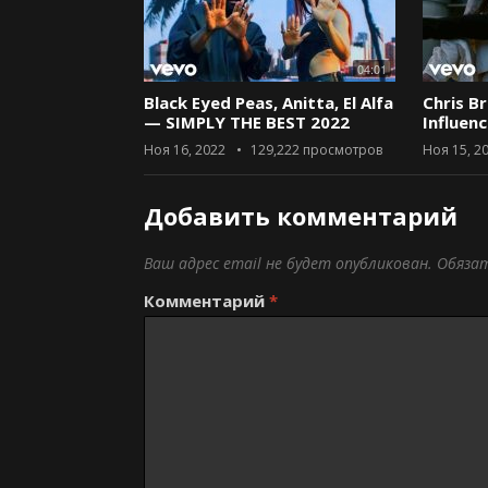
04:01
Black Eyed Peas, Anitta, El Alfa
Chris B
— SIMPLY THE BEST 2022
Influen
Ноя 16, 2022
129,222
просмотров
Ноя 15, 2
Добавить комментарий
Ваш адрес email не будет опубликован.
Обяза
Комментарий
*