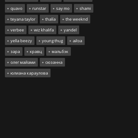
quavo
runstar
say mo
shami
teyana taylor
thalía
the weeknd
verbee
wiz khalifa
yandel
yella beezy
young thug
айза
зара
кравц
мальбэк
олег майами
сюзанна
юлиана караулова