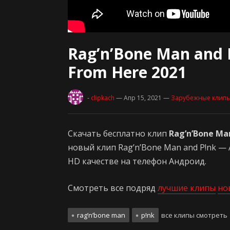
Rag’n’Bone Man and
From Here 2021
-
clipkach
— Апр 15, 2021
—
Зарубежные клип
Скачать бесплатно клип
Rag’n’Bone Ma
новый клип Rag’n’Bone Man and P!nk — 
HD качестве на телефон Андроид.
Смотреть все подряд
лучшие клипы
но
rag’n’bone man
p!nk
все клипы смотреть