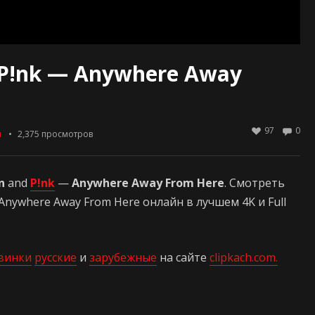
 P!nk — Anywhere Away
97
0
ы
2,375
просмотров
n
and
P!nk
—
Anywhere Away From Here
. Смотреть
Anywhere Away From Here онлайн в лучшем 4K и Full
винки
русские
и
зарубежные
на сайте
clipkach.com.