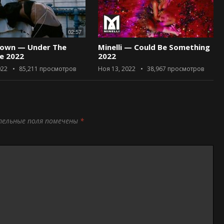
02:57
rown — Under The
Minelli — Could Be Something
ce 2022
2022
022
85,211
просмотров
Ноя 13, 2022
38,967
просмотров
тельные поля помечены
*