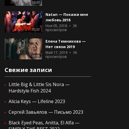
03:37
Natan — Покажи мне
любовь 2018
Ноя 05, 2018
3K
03:22
просмотров
Елена Темникова —
Нет связи 2019
Май 17, 2019
5K
02:55
просмотров
Свежие записи
Little Big & Little Sis Nora —
Hardstyle Fish 2024
Alicia Keys — Lifeline 2023
Сергей Завьялов — Письмо 2023
Black Eyed Peas, Anitta, El Alfa —