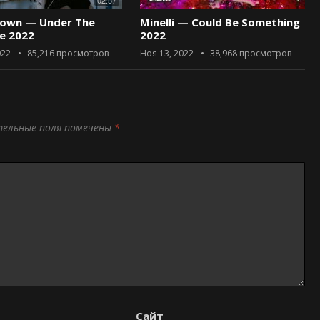
02:57
rown — Under The
Minelli — Could Be Something
ce 2022
2022
022
85,216
просмотров
Ноя 13, 2022
38,968
просмотров
тельные поля помечены
*
Сайт