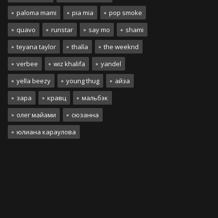
paloma mami
pia mia
pop smoke
quavo
runstar
say mo
shami
teyana taylor
thalía
the weeknd
verbee
wiz khalifa
yandel
yella beezy
young thug
айза
зара
кравц
мальбэк
олег майами
сюзанна
юлиана караулова