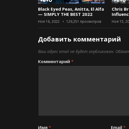
04:01
Black Eyed Peas, Anitta, El Alfa
Chris B
— SIMPLY THE BEST 2022
Influen
Ноя 16, 2022
129,251
просмотров
Ноя 15, 2
Добавить комментарий
Ваш адрес email не будет опубликован.
Обяза
Комментарий
*
Имя
*
Email
*