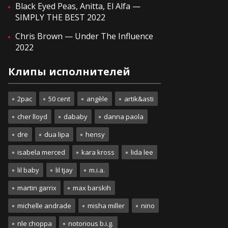
Black Eyed Peas, Anitta, El Alfa —
SIMPLY THE BEST 2022
Chris Brown — Under The Influence
2022
Клипы исполнителей
2pac
50 cent
angèle
artik&asti
cher lloyd
dababy
danna paola
dre
dua lipa
hensy
isabela merced
kara kross
lida lee
lil baby
lil tjay
m.i.a.
martin garrix
max barskih
michelle andrade
misha miller
nino
nle choppa
notorious b.i.g.