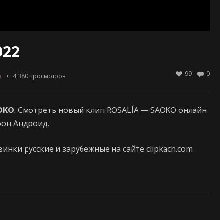
022
99
0
ы
4,380
просмотров
OKO
. Смотреть новый клип ROSALÍA — SAOKO онлайн
ефон Андроид.
нки русские и зарубежные на сайте clipkach.com.