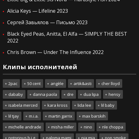
Alicia Keys — Lifeline 2023
Сергей Завьялов — Письмо 2023
Black Eyed Peas, Anitta, El Alfa — SIMPLY THE BEST
2022
Chris Brown — Under The Influence 2022
Клипы исполнителей
2pac
50 cent
angèle
artik&asti
cher lloyd
dababy
danna paola
dre
dua lipa
hensy
isabela merced
kara kross
lida lee
lil baby
lil tjay
m.i.a.
martin garrix
max barskih
michelle andrade
misha miller
nino
nle choppa
notorious b.i.g.
paloma mami
pia mia
pop smoke