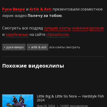
Руки Вверх
!
и
Artik & Asti
презентовали совместное
лирик-видео
Полечу за тобою
.
Смотреть все подряд
лучшие клипы
новинки
русские
и
зарубежные
на сайте
clipkach.com.
руки вверх
artik & asti
все клипы смотреть
Похожие видеоклипы
Little Big & Little Sis Nora — Hardstyle Fish
2024
Фев 20, 2024
19,891
просмотров