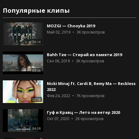
Популярные клипы
MOZGI — Chooyka 2019
Май 02, 2019
3K
просмотров
04:14
Bahh Tee — Стирай из памяти 2019
Сен 06, 2019
3K
просмотров
03:38
Nicki Minaj ft. Cardi B, Remy Ma — Reckless
2022
Фев 24, 2022
7K
просмотров
02:58
Гуф и Кравц — Лето на ветер 2020
Окт 07, 2020
2K
просмотров
04:18