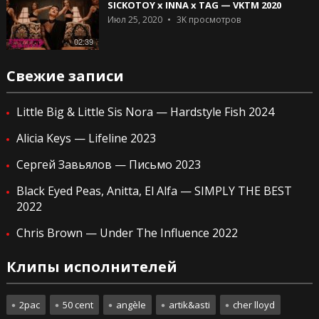
SICKOTOY x INNA x TAG — VKTM 2020
Июл 25, 2020
3K
просмотров
02:39
Свежие записи
Little Big & Little Sis Nora — Hardstyle Fish 2024
Alicia Keys — Lifeline 2023
Сергей Завьялов — Письмо 2023
Black Eyed Peas, Anitta, El Alfa — SIMPLY THE BEST
2022
Chris Brown — Under The Influence 2022
Клипы исполнителей
2pac
50 cent
angèle
artik&asti
cher lloyd