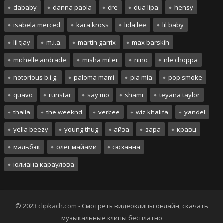
dababy
danna paola
dre
dua lipa
hensy
isabela merced
kara kross
lida lee
lil baby
lil tjay
m.i.a.
martin garrix
max barskih
michelle andrade
misha miller
nino
nle choppa
notorious b.i.g.
paloma mami
pia mia
pop smoke
quavo
runstar
say mo
shami
teyana taylor
thalía
the weeknd
verbee
wiz khalifa
yandel
yella beezy
young thug
айза
зара
кравц
мальбэк
олег майами
сюзанна
юлиана караулова
© 2023
clipkach.com
- Смотреть видеоклипы онлайн, скачать
музыкальные клипы бесплатно