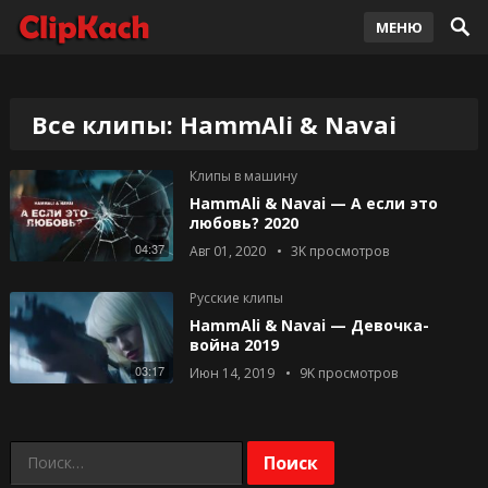
МЕНЮ
Все клипы: HammAli & Navai
Клипы в машину
HammAli & Navai — А если это
любовь? 2020
04:37
Авг 01, 2020
3K
просмотров
Русские клипы
HammAli & Navai — Девочка-
война 2019
03:17
Июн 14, 2019
9K
просмотров
Найти: