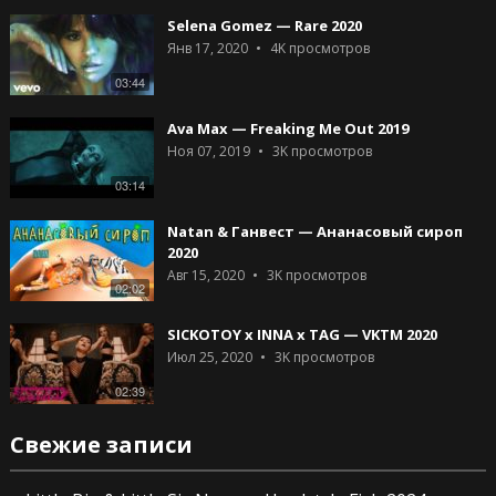
Selena Gomez — Rare 2020
Янв 17, 2020
4K
просмотров
03:44
Ava Max — Freaking Me Out 2019
Ноя 07, 2019
3K
просмотров
03:14
Natan & Ганвест — Ананасовый сироп
2020
Авг 15, 2020
3K
просмотров
02:02
SICKOTOY x INNA x TAG — VKTM 2020
Июл 25, 2020
3K
просмотров
02:39
Свежие записи