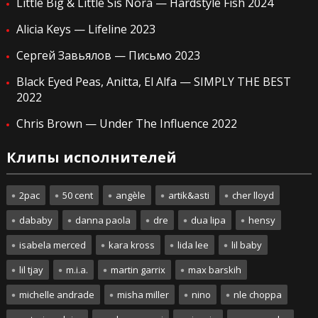
Little Big & Little Sis Nora — Hardstyle Fish 2024
Alicia Keys — Lifeline 2023
Сергей Завьялов — Письмо 2023
Black Eyed Peas, Anitta, El Alfa — SIMPLY THE BEST
2022
Chris Brown — Under The Influence 2022
Клипы исполнителей
2pac
50 cent
angèle
artik&asti
cher lloyd
dababy
danna paola
dre
dua lipa
hensy
isabela merced
kara kross
lida lee
lil baby
lil tjay
m.i.a.
martin garrix
max barskih
michelle andrade
misha miller
nino
nle choppa