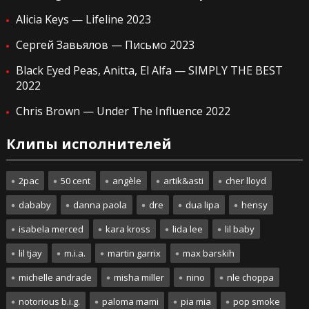
Alicia Keys — Lifeline 2023
Сергей Завьялов — Письмо 2023
Black Eyed Peas, Anitta, El Alfa — SIMPLY THE BEST
2022
Chris Brown — Under The Influence 2022
Клипы исполнителей
2pac
50 cent
angèle
artik&asti
cher lloyd
dababy
danna paola
dre
dua lipa
hensy
isabela merced
kara kross
lida lee
lil baby
lil tjay
m.i.a.
martin garrix
max barskih
michelle andrade
misha miller
nino
nle choppa
notorious b.i.g.
paloma mami
pia mia
pop smoke