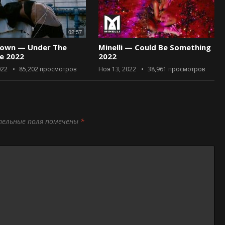
02:57
rown — Under The
Minelli — Could Be Something
ce 2022
2022
022
85,202
просмотров
Ноя 13, 2022
38,961
просмотров
тельные поля помечены
*