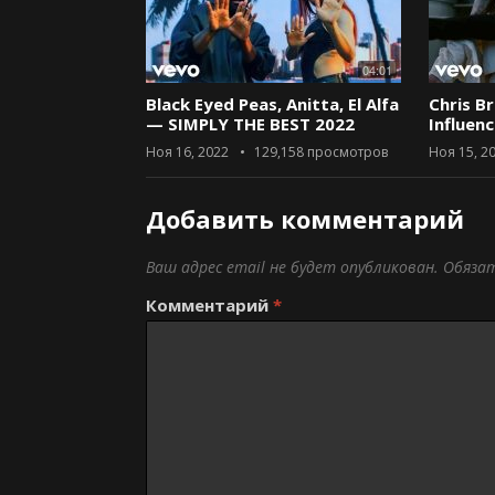
04:01
Black Eyed Peas, Anitta, El Alfa
Chris B
— SIMPLY THE BEST 2022
Influen
Ноя 16, 2022
129,158
просмотров
Ноя 15, 2
Добавить комментарий
Ваш адрес email не будет опубликован.
Обяза
Комментарий
*