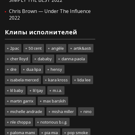
SIMPLY THE BEST 2022
Chris Brown — Under The Influence
2022
Клипы исполнителей
2pac
50 cent
angèle
artik&asti
cher lloyd
dababy
danna paola
dre
dua lipa
hensy
isabela merced
kara kross
lida lee
lil baby
lil tjay
m.i.a.
martin garrix
max barskih
michelle andrade
misha miller
nino
nle choppa
notorious b.i.g.
paloma mami
pia mia
pop smoke