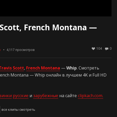
s Scott, French Montana —
104
0
ы
4,117
просмотров
Travis Scott
,
French Montana
—
Whip
. Смотреть
, French Montana — Whip онлайн в лучшем 4K и Full HD
винки
русские
и
зарубежные
на сайте
clipkach.com.
все клипы смотреть