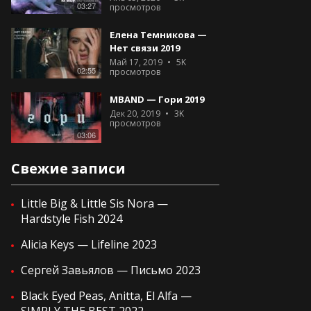
03:27
просмотров
Елена Темникова —
Нет связи 2019
Май 17, 2019
5K
02:55
просмотров
MBAND — Гори 2019
Дек 20, 2019
3K
просмотров
03:06
Свежие записи
Little Big & Little Sis Nora —
Hardstyle Fish 2024
Alicia Keys — Lifeline 2023
Сергей Завьялов — Письмо 2023
Black Eyed Peas, Anitta, El Alfa —