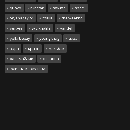
quavo
runstar
say mo
shami
teyana taylor
thalía
the weeknd
verbee
wiz khalifa
yandel
yella beezy
young thug
айза
зара
кравц
мальбэк
олег майами
сюзанна
юлиана караулова