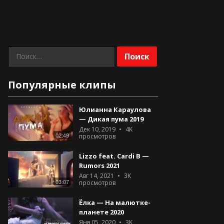
Найти:
Популярные клипы
Юлианна Караулова
— Дикая пума 2019
Дек 10, 2019
4K
02:49
просмотров
Lizzo feat. Cardi B —
Rumors 2021
Авг 14, 2021
3K
03:07
просмотров
Ёлка — На малютке-
планете 2020
Янв 05, 2020
3K