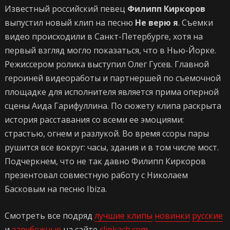
Известный российский певец
Филипп Киркоров
выпустил новый клип на песню
Не верю я
. Съемки
видео происходили в Санкт-Петербурге, хотя на
первый взгляд могло показаться, что в Нью-Йорке.
Режиссером ролика выступил Олег Гусев. Главной
героиней видеоработы и партнершей по съемочной
площадке для исполнителя является прима оперной
сцены Аида Гарифуллина. По сюжету клипа раскрыта
история расставания со всеми ее эмоциями:
страстью, огнем и разлукой. Во время ссоры пары
рушится все вокруг: часы, здания и в том числе мост.
Подчеркнем, что не так давно Филипп Киркоров
презентовал совместную работу с Николаем
Басковым на песню Ibiza.
Смотреть все подряд
лучшие клипы
новинки
русские
и
зарубежные
на сайте
clipkach.com
.