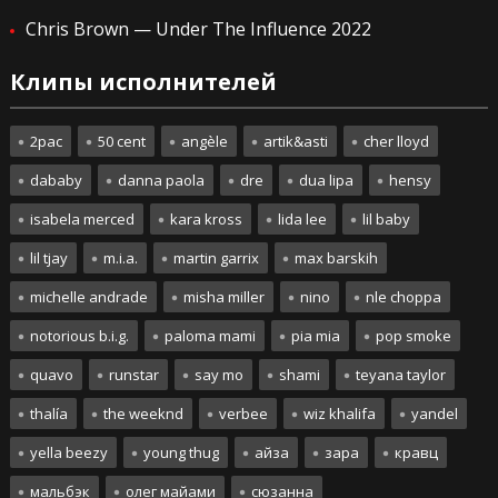
Chris Brown — Under The Influence 2022
Клипы исполнителей
2pac
50 cent
angèle
artik&asti
cher lloyd
dababy
danna paola
dre
dua lipa
hensy
isabela merced
kara kross
lida lee
lil baby
lil tjay
m.i.a.
martin garrix
max barskih
michelle andrade
misha miller
nino
nle choppa
notorious b.i.g.
paloma mami
pia mia
pop smoke
quavo
runstar
say mo
shami
teyana taylor
thalía
the weeknd
verbee
wiz khalifa
yandel
yella beezy
young thug
айза
зара
кравц
мальбэк
олег майами
сюзанна