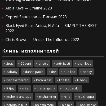
Alicia Keys — Lifeline 2023
Сергей Завьялов — Письмо 2023
Black Eyed Peas, Anitta, El Alfa — SIMPLY THE BEST
2022
Chris Brown — Under The Influence 2022
Клипы исполнителей
2pac
50 cent
angèle
artik&asti
cher lloyd
dababy
danna paola
dre
dua lipa
hensy
isabela merced
kara kross
lida lee
lil baby
lil tjay
m.i.a.
martin garrix
max barskih
michelle andrade
misha miller
nino
nle choppa
notorious b.i.g.
paloma mami
pia mia
pop smoke