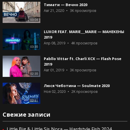
Тимати — Вечно 2020
Авг 21, 2020
3K
просмотров
03:04
LUXOR FEAT. MARIE___MARIE — МАНЕКЕНЫ
2019
Апр 08, 2019
4K
просмотров
03:35
Pabllo Vittar ft. Charli XCX — Flash Pose
2019
Авг 01, 2019
3K
просмотров
02:35
Люся Чеботина — Soulmate 2020
Ноя 02, 2020
2K
просмотров
02:41
Свежие записи
Little Big & Little Sis Nora — Hardstyle Fish 2024