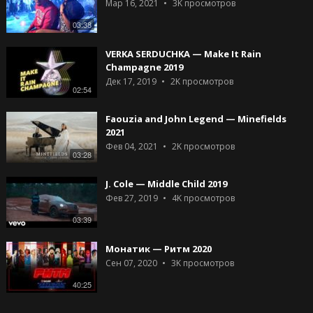
Мар 16, 2021
3K
просмотров
03:38
VERKA SERDUCHKA — Make It Rain
Champagne 2019
Дек 17, 2019
2K
просмотров
02:54
Faouzia and John Legend — Minefields
2021
Фев 04, 2021
2K
просмотров
03:28
J. Cole — Middle Child 2019
Фев 27, 2019
4K
просмотров
03:39
Монатик — Ритм 2020
Сен 07, 2020
3K
просмотров
40:25