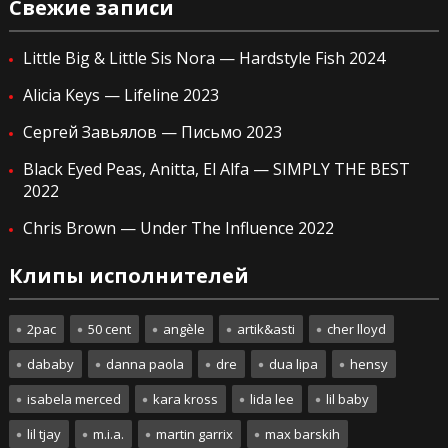
Свежие записи
Little Big & Little Sis Nora — Hardstyle Fish 2024
Alicia Keys — Lifeline 2023
Сергей Завьялов — Письмо 2023
Black Eyed Peas, Anitta, El Alfa — SIMPLY THE BEST
2022
Chris Brown — Under The Influence 2022
Клипы исполнителей
2pac
50 cent
angèle
artik&asti
cher lloyd
dababy
danna paola
dre
dua lipa
hensy
isabela merced
kara kross
lida lee
lil baby
lil tjay
m.i.a.
martin garrix
max barskih